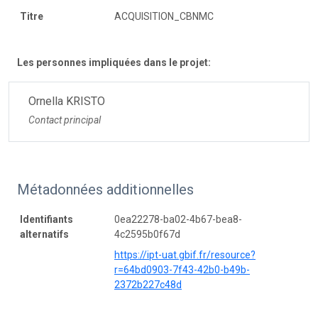
Titre
ACQUISITION_CBNMC
Les personnes impliquées dans le projet:
Ornella KRISTO
Contact principal
Métadonnées additionnelles
Identifiants
0ea22278-ba02-4b67-bea8-
alternatifs
4c2595b0f67d
https://ipt-uat.gbif.fr/resource?
r=64bd0903-7f43-42b0-b49b-
2372b227c48d