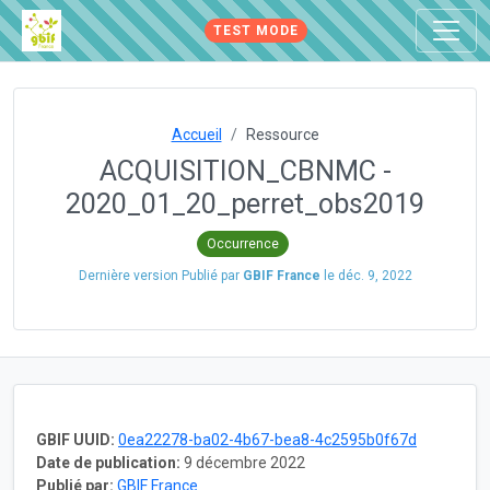
TEST MODE
Accueil
Ressource
ACQUISITION_CBNMC -
2020_01_20_perret_obs2019
Occurrence
Dernière version Publié par
GBIF France
le
déc. 9, 2022
GBIF UUID:
0ea22278-ba02-4b67-bea8-4c2595b0f67d
Date de publication:
9 décembre 2022
Publié par:
GBIF France