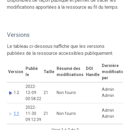
disponibles de façon publique et permet de tracer les
modifications apportées à la ressource au fil du temps.
Versions
Le tableau ci-dessous naffiche que les versions
publiées de la ressource accessibles publiquement.
Dernière
Publié
Résumé des
DOI
Version
Taille
modification
le
modifications
Handle
par
2022-
Admin
1.2
12-09
21
Non fourni
Admin
00:58:22
2022-
Admin
1.1
11-30
21
Non fourni
Admin
09:12:39