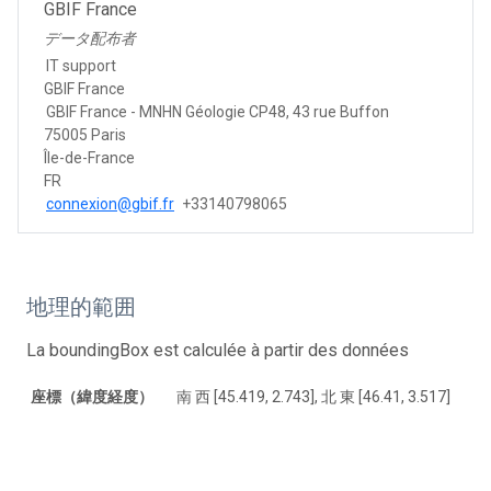
GBIF France
データ配布者
IT support
GBIF France
GBIF France - MNHN Géologie CP48, 43 rue Buffon
75005 Paris
Île-de-France
FR
connexion@gbif.fr
+33140798065
地理的範囲
La boundingBox est calculée à partir des données
座標（緯度経度）
南 西 [45.419, 2.743], 北 東 [46.41, 3.517]