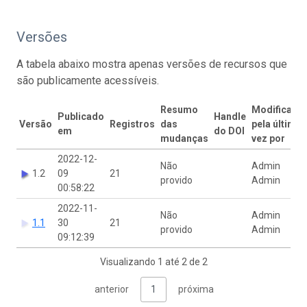
Versões
A tabela abaixo mostra apenas versões de recursos que
são publicamente acessíveis.
Resumo
Modificado
Publicado
Handle
Versão
Registros
das
pela última
em
do DOI
mudanças
vez por
2022-12-
Não
Admin
1.2
09
21
provido
Admin
00:58:22
2022-11-
Não
Admin
1.1
30
21
provido
Admin
09:12:39
Visualizando 1 até 2 de 2
anterior
1
próxima