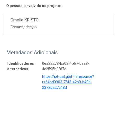
O pessoal envolvido no projeto:
Ornella KRISTO
Contact principal
Metadados Adicionais
Identificadores
0ea22278-ba02-4b67-bea8-
alternativos
4c2595b0f67d
https://ipt-uat.gbif.fr/resource?
r=64bd0903-7f43-42b0-b49b-
2372b227c48d