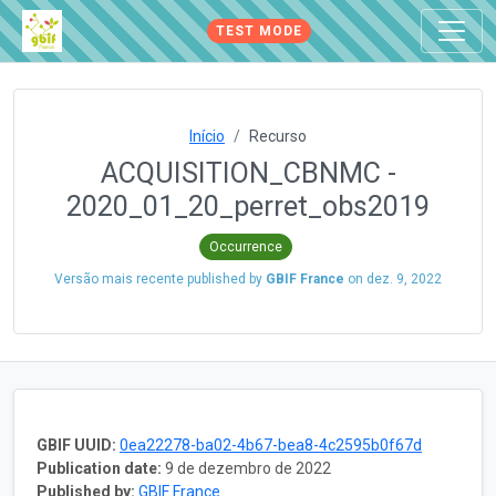
TEST MODE
Início
Recurso
ACQUISITION_CBNMC -
2020_01_20_perret_obs2019
Occurrence
Versão mais recente published by
GBIF France
on
dez. 9, 2022
GBIF UUID:
0ea22278-ba02-4b67-bea8-4c2595b0f67d
Publication date:
9 de dezembro de 2022
Published by:
GBIF France