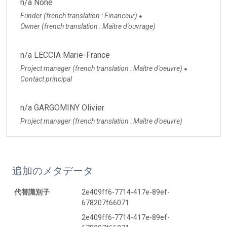
n/a None
Funder (french translation : Financeur)
●
Owner (french translation : Maître d'ouvrage)
n/a LECCIA Marie-France
Project manager (french translation : Maître d'oeuvre)
●
Contact principal
n/a GARGOMINY Olivier
Project manager (french translation : Maître d'oeuvre)
追加のメタデータ
代替識別子
2e409ff6-7714-417e-89ef-
678207f66071
2e409ff6-7714-417e-89ef-