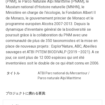
(PNM), le Parco Naturale Alpi Marittime (PNAM), le
Muséum national d'Histoire naturelle (MNHN), le
Ministère en charge de l’écologie, la Fondation Albert II
de Monaco, le gouvernement princier de Monaco et le
programme européen Alcotra 2007-2013. Depuis la
dynamique d'inventaire général de la biodiversité se
poursuit grâce à la collaboration du PNM avec une
communauté de plus de 350 taxonomistes et la mise en
place de nouveaux projets : Explor'Nature, ABC, Abeilles
sauvages et ATBI PITEM BIODIVALP (2019 –2021). A ce
jour, ce sont plus de 12 000 espèces qui ont été
inventoriées soit le double de ce qui était connu en 2006.
タイトル
ATBI Parc national du Mercantour /
Parco naturale Alpi Marittime
プロジェクトに携わる要員: