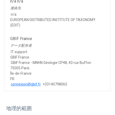
n/a n/a
連絡先
n/a
EUROPEAN DISTRIBUTED INSTITUTE OF TAXONOMY
(EDIT)
GBIF France
データ配布者
IT support
GBIF France
GBIF France - MNHN Géologie CP48, 43 rue Buffon
75005 Paris
Île-de-France
FR
connexion@gbif.fr
+33140798065
地理的範囲