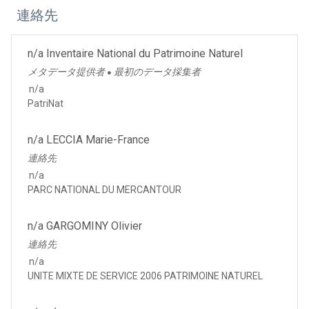
連絡先
n/a Inventaire National du Patrimoine Naturel
メタデータ提供者
最初のデータ採集者
●
n/a
PatriNat
n/a LECCIA Marie-France
連絡先
n/a
PARC NATIONAL DU MERCANTOUR
n/a GARGOMINY Olivier
連絡先
n/a
UNITE MIXTE DE SERVICE 2006 PATRIMOINE NATUREL