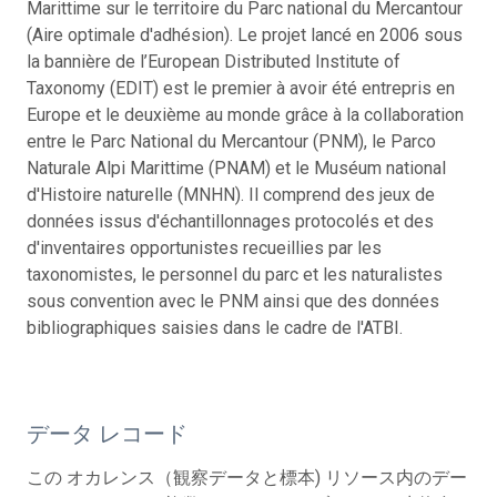
Marittime sur le territoire du Parc national du Mercantour
(Aire optimale d'adhésion). Le projet lancé en 2006 sous
la bannière de l’European Distributed Institute of
Taxonomy (EDIT) est le premier à avoir été entrepris en
Europe et le deuxième au monde grâce à la collaboration
entre le Parc National du Mercantour (PNM), le Parco
Naturale Alpi Marittime (PNAM) et le Muséum national
d'Histoire naturelle (MNHN). Il comprend des jeux de
données issus d'échantillonnages protocolés et des
d'inventaires opportunistes recueillies par les
taxonomistes, le personnel du parc et les naturalistes
sous convention avec le PNM ainsi que des données
bibliographiques saisies dans le cadre de l'ATBI.
データ レコード
この オカレンス（観察データと標本) リソース内のデー