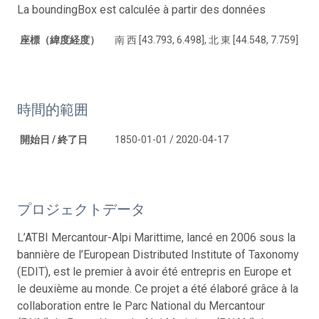
La boundingBox est calculée à partir des données
座標（緯度経度）
南 西 [43.793, 6.498], 北 東 [44.548, 7.759]
時間的範囲
開始日 / 終了日
1850-01-01 / 2020-04-17
プロジェクトデータ
L’ATBI Mercantour-Alpi Marittime, lancé en 2006 sous la
bannière de l’European Distributed Institute of Taxonomy
(EDIT), est le premier à avoir été entrepris en Europe et
le deuxième au monde. Ce projet a été élaboré grâce à la
collaboration entre le Parc National du Mercantour