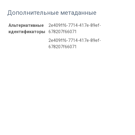
Дополнительные метаданные
Альтернативные
2e409ff6-7714-417e-89ef-
идентификаторы
678207f66071
2e409ff6-7714-417e-89ef-
678207f66071