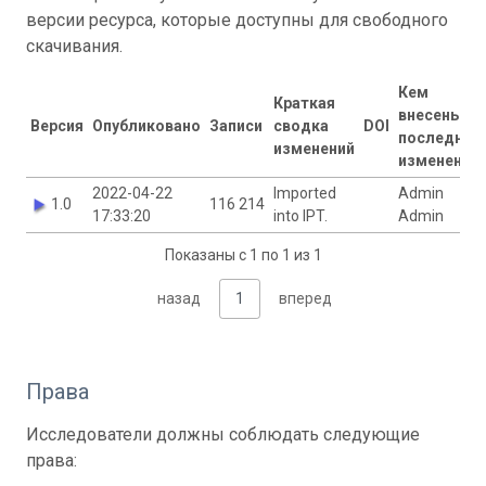
версии ресурса, которые доступны для свободного
скачивания.
Кем
Краткая
внесены
Версия
Опубликовано
Записи
сводка
DOI
последние
изменений
изменения
2022-04-22
Imported
Admin
1.0
116 214
17:33:20
into IPT.
Admin
Показаны с 1 по 1 из 1
назад
1
вперед
Права
Исследователи должны соблюдать следующие
права: