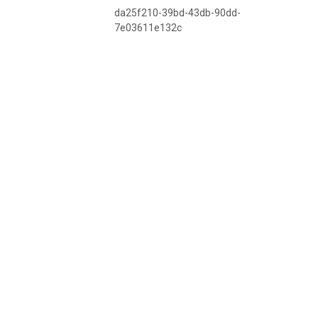
da25f210-39bd-43db-90dd-
7e03611e132c