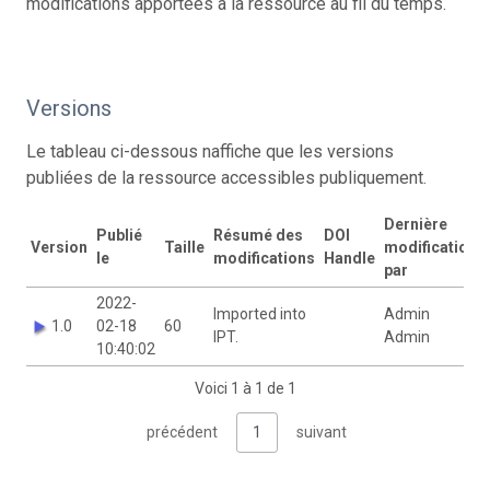
modifications apportées à la ressource au fil du temps.
Versions
Le tableau ci-dessous naffiche que les versions
publiées de la ressource accessibles publiquement.
Dernière
Publié
Résumé des
DOI
Version
Taille
modification
le
modifications
Handle
par
2022-
Imported into
Admin
1.0
02-18
60
IPT.
Admin
10:40:02
Voici 1 à 1 de 1
précédent
1
suivant