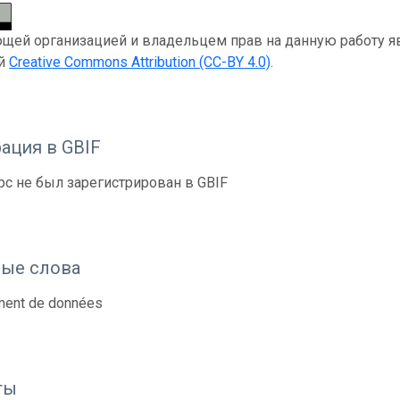
ей организацией и владельцем прав на данную работу явля
ей
Creative Commons Attribution (CC-BY 4.0)
.
ация в GBIF
рс не был зарегистрирован в GBIF
ые слова
ent de données
ты