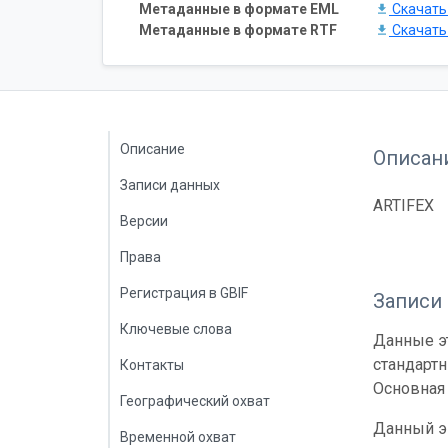
Метаданные в формате EML
Скачат
Метаданные в формате RTF
Скачат
Описание
Описан
Записи данных
ARTIFEX
Версии
Права
Регистрация в GBIF
Записи
Ключевые слова
Данные эт
стандарт
Контакты
Основная 
Географический охват
Данный э
Временной охват