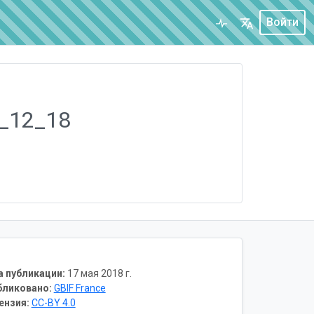
Войти
_12_18
а публикации:
17 мая 2018 г.
бликовано:
GBIF France
ензия:
CC-BY 4.0