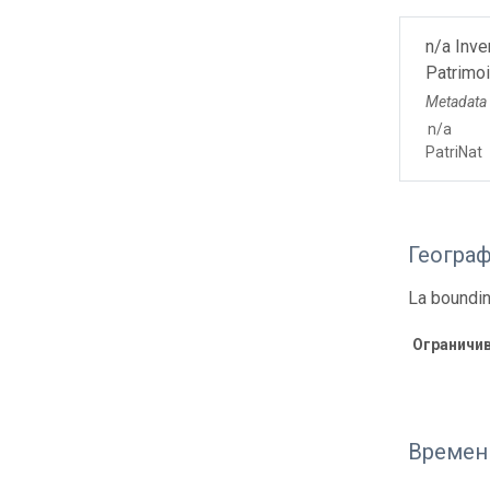
n/a Inve
Patrimoi
Metadata
n/a
PatriNat
Геогра
La boundin
Ограничи
Времен