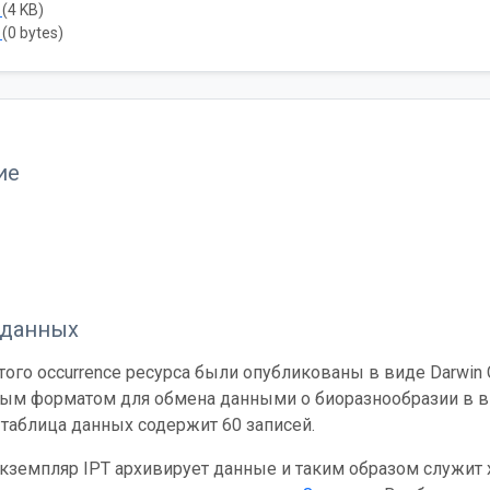
ь
(4 KB)
ь
(0 bytes)
ие
 данных
ого occurrence ресурса были опубликованы в виде Darwin C
ным форматом для обмена данными о биоразнообразии в ви
таблица данных содержит 60 записей.
кземпляр IPT архивирует данные и таким образом служит