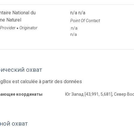
ntaire National du
n/a n/a
ne Naturel
Point Of Contact
 Provider
Originator
n/a
●
n/a
фический охват
gBox est calculée à partir des données
вающие координаты
Юг Запад [43,991, 5,681], Север Вос
ной охват