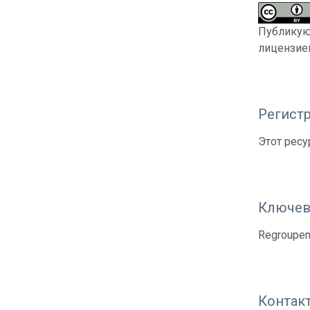
Публикующ
лицензи
Регистр
Этот ресу
Ключев
Regroupem
Контак