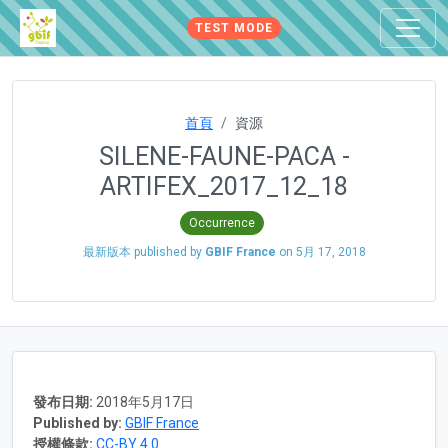
TEST MODE
首頁
資源
SILENE-FAUNE-PACA -
ARTIFEX_2017_12_18
Occurrence
最新版本 published by
GBIF France
on
5月 17, 2018
發布日期:
2018年5月17日
Published by:
GBIF France
授權條款:
CC-BY 4.0