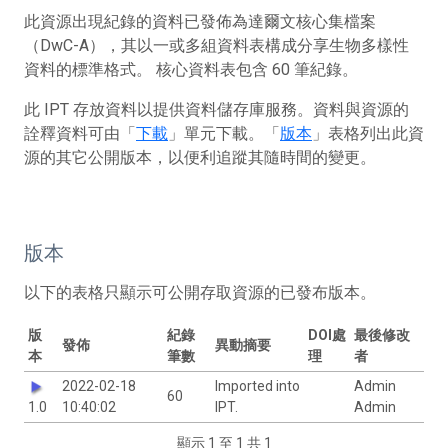
此資源出現紀錄的資料已發佈為達爾文核心集檔案
（DwC-A），其以一或多組資料表構成分享生物多樣性
資料的標準格式。 核心資料表包含 60 筆紀錄。
此 IPT 存放資料以提供資料儲存庫服務。資料與資源的
詮釋資料可由「
下載
」單元下載。「
版本
」表格列出此資
源的其它公開版本，以便利追蹤其隨時間的變更。
版本
以下的表格只顯示可公開存取資源的已發布版本。
版
紀錄
DOI處
最後修改
發佈
異動摘要
本
筆數
理
者
2022-02-18
Imported into
Admin
60
1.0
10:40:02
IPT.
Admin
顯示 1 至 1 共 1