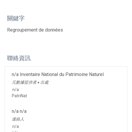
關鍵字
Regroupement de données
聯絡資訊
n/a Inventaire National du Patrimoine Naturel
元數據提供者
出處
●
n/a
PatriNat
n/a n/a
連絡人
n/a