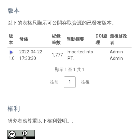
版本
以下的表格只顯示可公開存取資源的已發布版本。
版
紀錄
DOI處
最後修改
發佈
異動摘要
本
筆數
理
者
2022-04-22
Imported into
Admin
1,777
1.0
17:33:30
IPT.
Admin
顯示 1 至 1 共 1
往前
1
往後
權利
研究者應尊重以下權利聲明。: