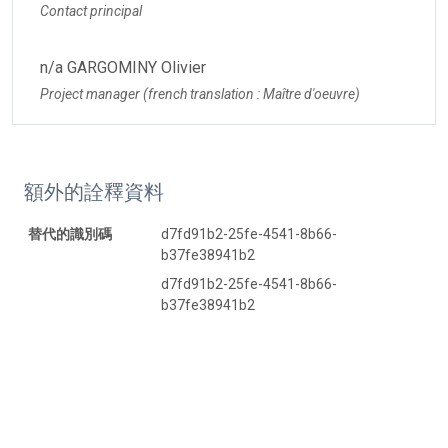
Contact principal
n/a GARGOMINY Olivier
Project manager (french translation : Maître d'oeuvre)
額外的詮釋資料
替代的識別碼
d7fd91b2-25fe-4541-8b66-
b37fe38941b2
d7fd91b2-25fe-4541-8b66-
b37fe38941b2