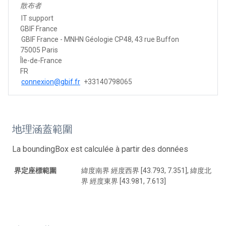
散布者
IT support
GBIF France
GBIF France - MNHN Géologie CP48, 43 rue Buffon
75005 Paris
Île-de-France
FR
connexion@gbif.fr
+33140798065
地理涵蓋範圍
La boundingBox est calculée à partir des données
界定座標範圍
緯度南界 經度西界 [43.793, 7.351], 緯度北
界 經度東界 [43.981, 7.613]