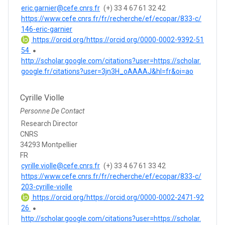
eric.garnier@cefe.cnrs.fr
(+) 33 4 67 61 32 42
https://www.cefe.cnrs.fr/fr/recherche/ef/ecopar/833-c/
146-eric-garnier
https://orcid.org/https://orcid.org/0000-0002-9392-51
54
http://scholar.google.com/citations?user=https://scholar.
google.fr/citations?user=3jn3H_oAAAAJ&hl=fr&oi=ao
Cyrille Violle
Personne De Contact
Research Director
CNRS
34293 Montpellier
FR
cyrille.violle@cefe.cnrs.fr
(+) 33 4 67 61 33 42
https://www.cefe.cnrs.fr/fr/recherche/ef/ecopar/833-c/
203-cyrille-violle
https://orcid.org/https://orcid.org/0000-0002-2471-92
26
http://scholar.google.com/citations?user=https://scholar.