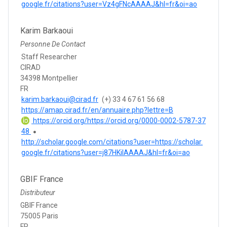
google.fr/citations?user=Vz4gFNcAAAAJ&hl=fr&oi=ao
Karim Barkaoui
Personne De Contact
Staff Researcher
CIRAD
34398 Montpellier
FR
karim.barkaoui@cirad.fr
(+) 33 4 67 61 56 68
https://amap.cirad.fr/en/annuaire.php?lettre=B
https://orcid.org/https://orcid.org/0000-0002-5787-37
48
http://scholar.google.com/citations?user=https://scholar.
google.fr/citations?user=j87HKiIAAAAJ&hl=fr&oi=ao
GBIF France
Distributeur
GBIF France
75005 Paris
FR