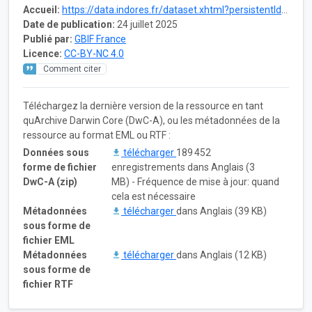
Accueil:
https://data.indores.fr/dataset.xhtml?persistentId=doi:10.48579/PRO/0IYLBV
Date de publication:
24 juillet 2025
Publié par:
GBIF France
Licence:
CC-BY-NC 4.0
Comment citer
Téléchargez la dernière version de la ressource en tant
quArchive Darwin Core (DwC-A), ou les métadonnées de la
ressource au format EML ou RTF :
Données sous
télécharger
189 452
forme de fichier
enregistrements dans Anglais (3
DwC-A (zip)
MB) - Fréquence de mise à jour: quand
cela est nécessaire
Métadonnées
télécharger
dans Anglais (39 KB)
sous forme de
fichier EML
Métadonnées
télécharger
dans Anglais (12 KB)
sous forme de
fichier RTF