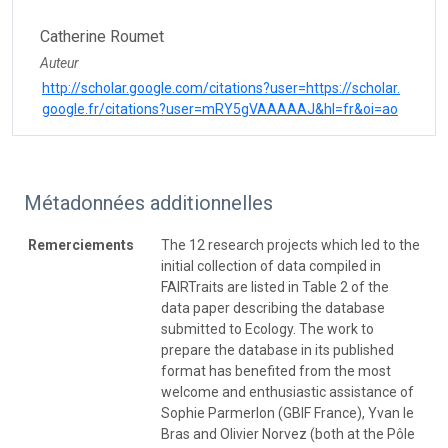
Catherine Roumet
Auteur
http://scholar.google.com/citations?user=https://scholar.
google.fr/citations?user=mRY5gVAAAAAJ&hl=fr&oi=ao
Métadonnées additionnelles
Remerciements
The 12 research projects which led to the
initial collection of data compiled in
FAIRTraits are listed in Table 2 of the
data paper describing the database
submitted to Ecology. The work to
prepare the database in its published
format has benefited from the most
welcome and enthusiastic assistance of
Sophie Parmerlon (GBIF France), Yvan le
Bras and Olivier Norvez (both at the Pôle