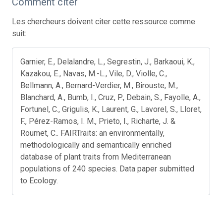
Comment citer
Les chercheurs doivent citer cette ressource comme
suit:
Garnier, E., Delalandre, L., Segrestin, J., Barkaoui, K.,
Kazakou, E., Navas, M.-L., Vile, D., Violle, C.,
Bellmann, A., Bernard-Verdier, M., Birouste, M.,
Blanchard, A., Bumb, I., Cruz, P., Debain, S., Fayolle, A.,
Fortunel, C., Grigulis, K., Laurent, G., Lavorel, S., Lloret,
F., Pérez-Ramos, I. M., Prieto, I., Richarte, J. &
Roumet, C.. FAIRTraits: an environmentally,
methodologically and semantically enriched
database of plant traits from Mediterranean
populations of 240 species. Data paper submitted
to Ecology.