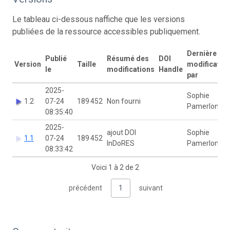
Le tableau ci-dessous naffiche que les versions
publiées de la ressource accessibles publiquement.
Dernière
Publié
Résumé des
DOI
Version
Taille
modificatio
le
modifications
Handle
par
2025-
Sophie
1.2
07-24
189 452
Non fourni
Pamerlon
08:35:40
2025-
ajout DOI
Sophie
1.1
07-24
189 452
InDoRES
Pamerlon
08:33:42
Voici 1 à 2 de 2
précédent
1
suivant