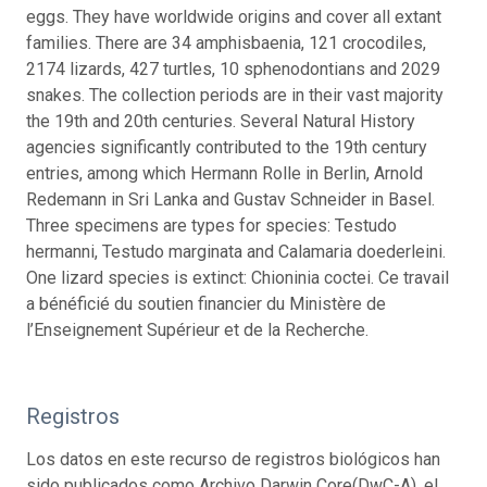
eggs. They have worldwide origins and cover all extant
families. There are 34 amphisbaenia, 121 crocodiles,
2174 lizards, 427 turtles, 10 sphenodontians and 2029
snakes. The collection periods are in their vast majority
the 19th and 20th centuries. Several Natural History
agencies significantly contributed to the 19th century
entries, among which Hermann Rolle in Berlin, Arnold
Redemann in Sri Lanka and Gustav Schneider in Basel.
Three specimens are types for species: Testudo
hermanni, Testudo marginata and Calamaria doederleini.
One lizard species is extinct: Chioninia coctei. Ce travail
a bénéficié du soutien financier du Ministère de
l’Enseignement Supérieur et de la Recherche.
Registros
Los datos en este recurso de registros biológicos han
sido publicados como Archivo Darwin Core(DwC-A), el