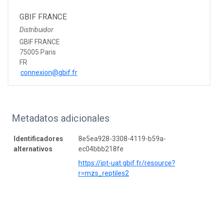
GBIF FRANCE
Distribuidor
GBIF FRANCE
75005 Paris
FR
connexion@gbif.fr
Metadatos adicionales
Identificadores
8e5ea928-3308-4119-b59a-
alternativos
ec04bbb218fe
https://ipt-uat.gbif.fr/resource?
r=mzs_reptiles2