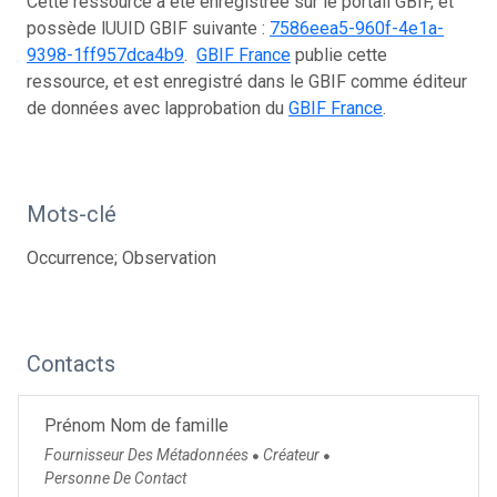
Cette ressource a été enregistrée sur le portail GBIF, et
possède lUUID GBIF suivante :
7586eea5-960f-4e1a-
9398-1ff957dca4b9
.
GBIF France
publie cette
ressource, et est enregistré dans le GBIF comme éditeur
de données avec lapprobation du
GBIF France
.
Mots-clé
Occurrence; Observation
Contacts
Prénom Nom de famille
Fournisseur Des Métadonnées
Créateur
●
●
Personne De Contact