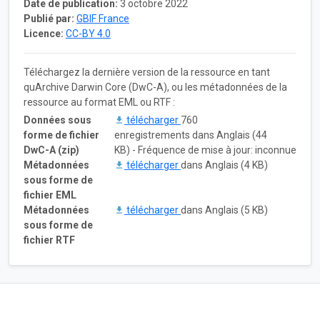
Date de publication:
3 octobre 2022
Publié par:
GBIF France
Licence:
CC-BY 4.0
Téléchargez la dernière version de la ressource en tant
quArchive Darwin Core (DwC-A), ou les métadonnées de la
ressource au format EML ou RTF :
Données sous
télécharger
760
forme de fichier
enregistrements dans Anglais (44
DwC-A (zip)
KB) - Fréquence de mise à jour: inconnue
Métadonnées
télécharger
dans Anglais (4 KB)
sous forme de
fichier EML
Métadonnées
télécharger
dans Anglais (5 KB)
sous forme de
fichier RTF