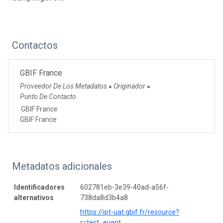
Contactos
GBIF France
Proveedor De Los Metadatos
Originador
●
●
Punto De Contacto
GBIF France
GBIF France
Metadatos adicionales
Identificadores
602781eb-3e39-40ad-a56f-
alternativos
738da8d3b4a8
https://ipt-uat.gbif.fr/resource?
r=test_event