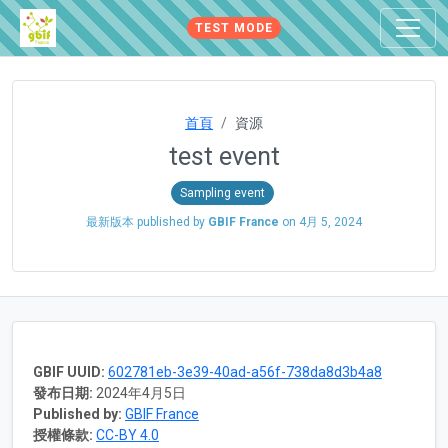
TEST MODE
首頁
資源
test event
Sampling event
最新版本 published by
GBIF France
on
4月 5, 2024
GBIF UUID:
602781eb-3e39-40ad-a56f-738da8d3b4a8
發布日期:
2024年4月5日
Published by:
GBIF France
授權條款:
CC-BY 4.0