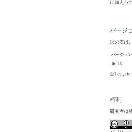
に加えら
バージ
次の表は
バージョン
1.0
全1 の _s
権利
研究者は