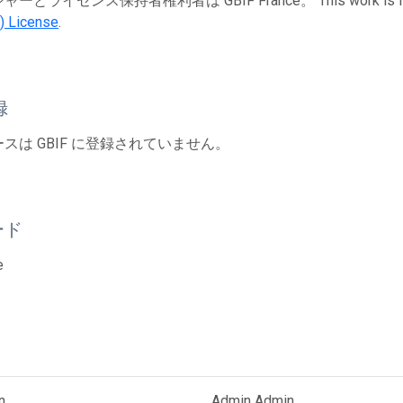
とライセンス保持者権利者は GBIF France。 This work is lice
) License
.
録
スは GBIF に登録されていません。
ード
e
n
Admin Admin