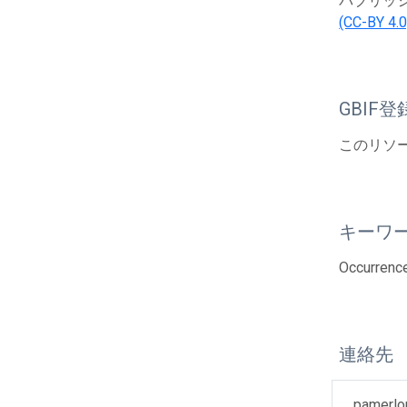
パブリッシャー
(CC-BY 4.0
GBIF登
このリソー
キーワ
Occurrenc
連絡先
pamerlo