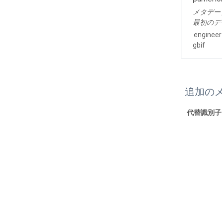
メタデー
最初のデ
engineer
gbif
追加の
代替識別子