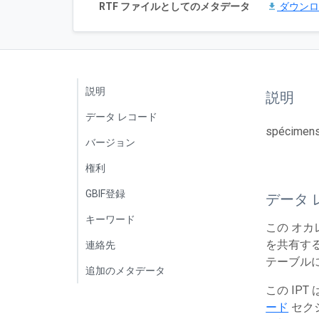
RTF ファイルとしてのメタデータ
ダウン
説明
説明
データ レコード
spécimens
バージョン
権利
GBIF登録
データ 
キーワード
この オカ
を共有する
連絡先
テーブルに
追加のメタデータ
この IP
ード
セク