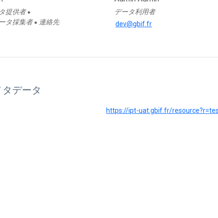
タ提供者
データ利用者
●
ータ採集者
連絡先
●
dev@gbif.fr
メタデータ
https://ipt-uat.gbif.fr/resource?r=t