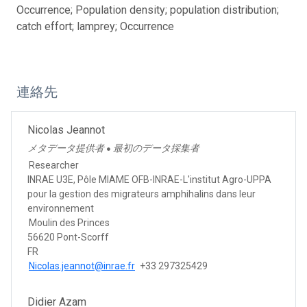
Occurrence; Population density; population distribution;
catch effort; lamprey; Occurrence
連絡先
Nicolas Jeannot
メタデータ提供者
最初のデータ採集者
●
Researcher
INRAE U3E, Pôle MIAME OFB-INRAE-L'institut Agro-UPPA
pour la gestion des migrateurs amphihalins dans leur
environnement
Moulin des Princes
56620 Pont-Scorff
FR
Nicolas.jeannot@inrae.fr
+33 297325429
Didier Azam