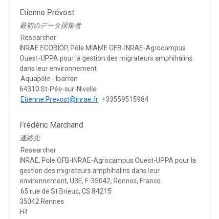
Etienne Prévost
最初のデータ採集者
Researcher
INRAE ECOBIOP, Pôle MIAME OFB-INRAE-Agrocampus
Ouest-UPPA pour la gestion des migrateurs amphihalins
dans leur environnement
Aquapôle - Ibarron
64310 St-Pée-sur-Nivelle
Etienne.Prevost@inrae.fr
+33559515984
Frédéric Marchand
連絡先
Researcher
INRAE, Pole OFB-INRAE-Agrocampus Ouest-UPPA pour la
gestion des migrateurs amphihalins dans leur
environnement, U3E, F-35042, Rennes, France.
65 rue de St Brieuc, CS 84215
35042 Rennes
FR