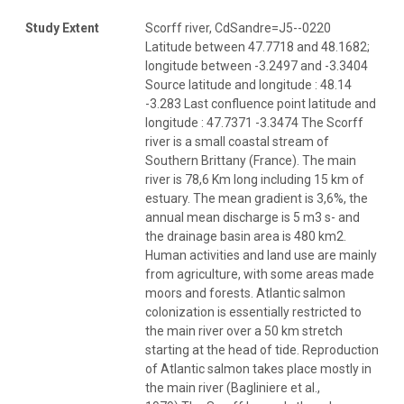
Study Extent
Scorff river, CdSandre=J5--0220
Latitude between 47.7718 and 48.1682;
longitude between -3.2497 and -3.3404
Source latitude and longitude : 48.14
-3.283 Last confluence point latitude and
longitude : 47.7371 -3.3474 The Scorff
river is a small coastal stream of
Southern Brittany (France). The main
river is 78,6 Km long including 15 km of
estuary. The mean gradient is 3,6%, the
annual mean discharge is 5 m3 s- and
the drainage basin area is 480 km2.
Human activities and land use are mainly
from agriculture, with some areas made
moors and forests. Atlantic salmon
colonization is essentially restricted to
the main river over a 50 km stretch
starting at the head of tide. Reproduction
of Atlantic salmon takes place mostly in
the main river (Bagliniere et al.,