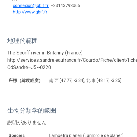
connexion@gbif.fr
+33143798065
http://www.gbif.fr
地理的範囲
The Scorff river in Britanny (France).
http://services.sandre.eaufrance.fr/Courdo/Fiche/client/fic
CdSandre=J5--0220
座標（緯度経度）
南 西 [47.77, -3.34], 北 東 [48.17, -3.25]
生物分類学的範囲
説明がありません
Species
Lampetra planeri (Lamproie de planer),