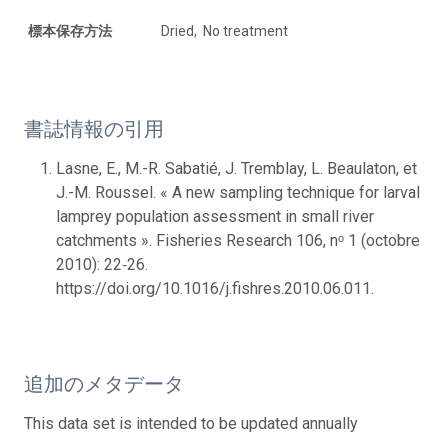
標本保存方法
Dried, No treatment
書誌情報の引用
Lasne, E., M.-R. Sabatié, J. Tremblay, L. Beaulaton, et
J.-M. Roussel. « A new sampling technique for larval
lamprey population assessment in small river
catchments ». Fisheries Research 106, nᵒ 1 (octobre
2010): 22‑26.
https://doi.org/10.1016/j.fishres.2010.06.011.
追加のメタデータ
This data set is intended to be updated annually