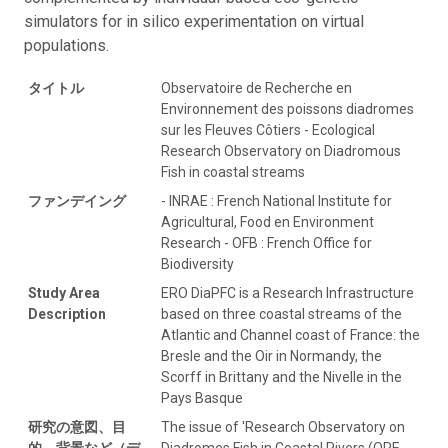
simulators for in silico experimentation on virtual
populations.
タイトル
Observatoire de Recherche en
Environnement des poissons diadromes
sur les Fleuves Côtiers - Ecological
Research Observatory on Diadromous
Fish in coastal streams
ファンデイング
- INRAE : French National Institute for
Agricultural, Food en Environment
Research - OFB : French Office for
Biodiversity
Study Area
ERO DiaPFC is a Research Infrastructure
Description
based on three coastal streams of the
Atlantic and Channel coast of France: the
Bresle and the Oir in Normandy, the
Scorff in Brittany and the Nivelle in the
Pays Basque
研究の意図、目
The issue of 'Research Observatory on
的、背景など（デ
Diadromes Fish in Coastal Rivers (ORE