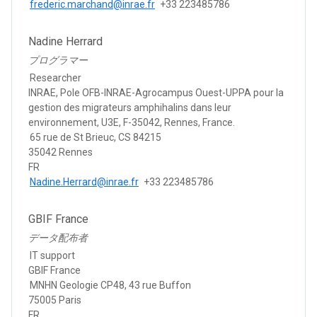
frederic.marchand@inrae.fr
+33 223485786
Nadine Herrard
プログラマー
Researcher
INRAE, Pole OFB-INRAE-Agrocampus Ouest-UPPA pour la
gestion des migrateurs amphihalins dans leur
environnement, U3E, F-35042, Rennes, France.
65 rue de St Brieuc, CS 84215
35042 Rennes
FR
Nadine.Herrard@inrae.fr
+33 223485786
GBIF France
データ配布者
IT support
GBIF France
MNHN Geologie CP48, 43 rue Buffon
75005 Paris
FR