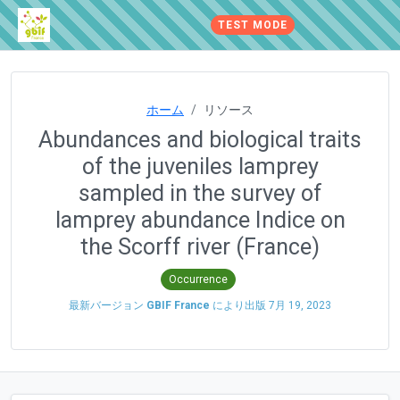
TEST MODE
ホーム
リソース
Abundances and biological traits
of the juveniles lamprey
sampled in the survey of
lamprey abundance Indice on
the Scorff river (France)
Occurrence
最新バージョン
GBIF France
により出版
7月 19, 2023