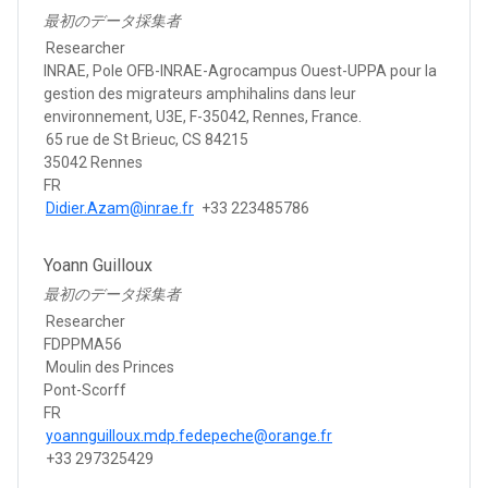
最初のデータ採集者
Researcher
INRAE, Pole OFB-INRAE-Agrocampus Ouest-UPPA pour la
gestion des migrateurs amphihalins dans leur
environnement, U3E, F-35042, Rennes, France.
65 rue de St Brieuc, CS 84215
35042 Rennes
FR
Didier.Azam@inrae.fr
+33 223485786
Yoann Guilloux
最初のデータ採集者
Researcher
FDPPMA56
Moulin des Princes
Pont-Scorff
FR
yoannguilloux.mdp.fedepeche@orange.fr
+33 297325429