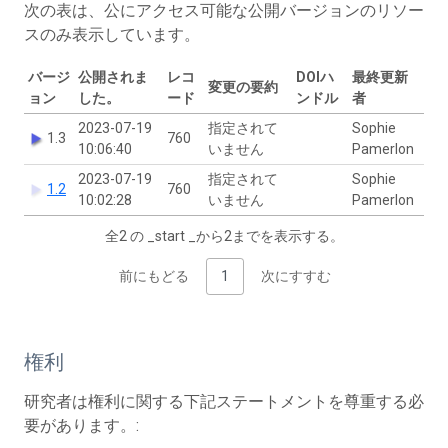
次の表は、公にアクセス可能な公開バージョンのリソー
スのみ表示しています。
バージ
公開されま
レコ
DOIハ
最終更新
変更の要約
ョン
した。
ード
ンドル
者
2023-07-19
指定されて
Sophie
1.3
760
10:06:40
いません
Pamerlon
2023-07-19
指定されて
Sophie
1.2
760
10:02:28
いません
Pamerlon
全2 の _start _から2までを表示する。
前にもどる
1
次にすすむ
権利
研究者は権利に関する下記ステートメントを尊重する必
要があります。: