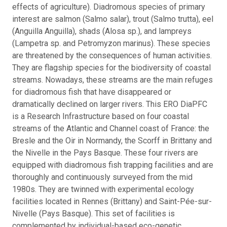
effects of agriculture). Diadromous species of primary
interest are salmon (Salmo salar), trout (Salmo trutta), eel
(Anguilla Anguilla), shads (Alosa sp.), and lampreys
(Lampetra sp. and Petromyzon marinus). These species
are threatened by the consequences of human activities.
They are flagship species for the biodiversity of coastal
streams. Nowadays, these streams are the main refuges
for diadromous fish that have disappeared or
dramatically declined on larger rivers. This ERO DiaPFC
is a Research Infrastructure based on four coastal
streams of the Atlantic and Channel coast of France: the
Bresle and the Oir in Normandy, the Scorff in Brittany and
the Nivelle in the Pays Basque. These four rivers are
equipped with diadromous fish trapping facilities and are
thoroughly and continuously surveyed from the mid
1980s. They are twinned with experimental ecology
facilities located in Rennes (Brittany) and Saint-Pée-sur-
Nivelle (Pays Basque). This set of facilities is
complemented by individual-based eco-genetic