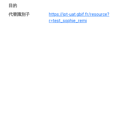
目的
代替識別子
https://ipt-uat.gbif.fr/resource?
r=test_sophie_remi