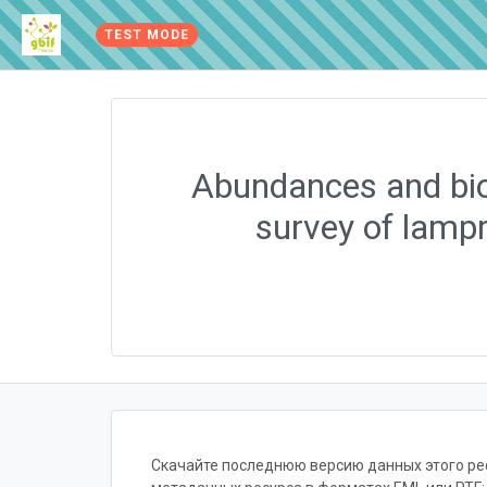
TEST MODE
Abundances and biol
survey of lampr
Скачайте последнюю версию данных этого ресу