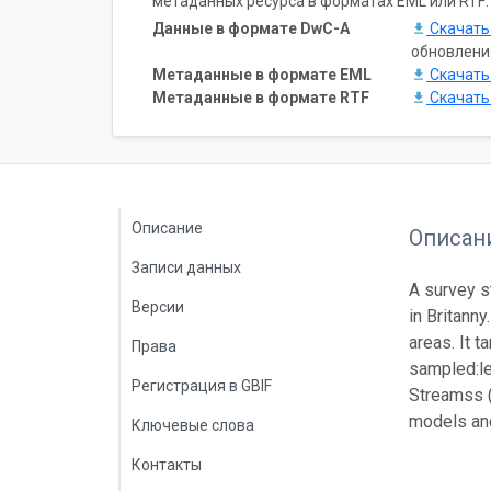
метаданных ресурса в форматах EML или RTF:
Данные в формате DwC-A
Скачат
обновлени
Метаданные в формате EML
Скачат
Метаданные в формате RTF
Скачат
Описание
Описан
Записи данных
A survey s
Версии
in Britann
areas. It 
Права
sampled:le
Регистрация в GBIF
Streamss (
models and
Ключевые слова
Контакты