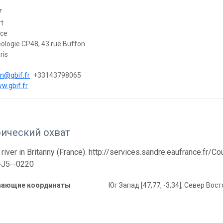
r
rt
nce
logie CP48, 43 rue Buffon
ris
n@gbif.fr
+33143798065
w.gbif.fr
фический охват
 river in Britanny (France). http://services.sandre.eaufrance.fr/
=J5--0220
вающие координаты
Юг Запад [47,77, -3,34], Север Восто