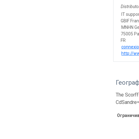
Distributo
IT suppo
GBIF Fra
MNHN Geo
75005 Pa
FR
connexio
http://ww
Геогра
The Scorff
CdSandre
Ограничи