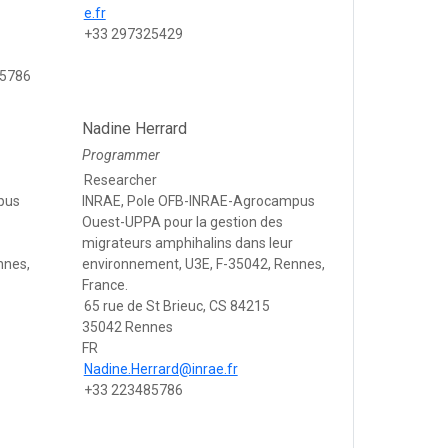
e.fr
+33 297325429
85786
Nadine Herrard
Programmer
Researcher
pus
INRAE, Pole OFB-INRAE-Agrocampus
Ouest-UPPA pour la gestion des
migrateurs amphihalins dans leur
nnes,
environnement, U3E, F-35042, Rennes,
France.
65 rue de St Brieuc, CS 84215
35042 Rennes
FR
Nadine.Herrard@inrae.fr
+33 223485786