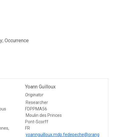
ey; Occurrence
Yoann Guilloux
Originator
Researcher
pus
FDPPMA56
Moulin des Princes
Pont-Scorff
nnes,
FR
yoannguilloux.mdp.fedepeche@orang