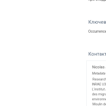
Ключев
Occurrence
Контак
Nicolas
Metadata
Researc
INRAE U3
L'institu
des migr
environ
Moulin d