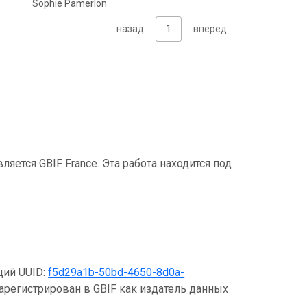
Sophie Pamerlon
назад
1
вперед
ется GBIF France. Эта работа находится под
щий UUID:
f5d29a1b-50bd-4650-8d0a-
зарегистрирован в GBIF как издатель данных