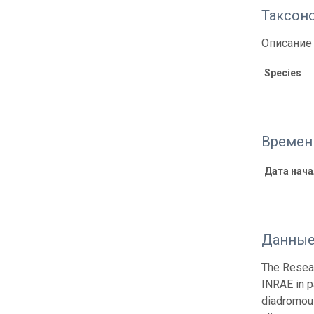
Таксон
Описание 
Species
Времен
Дата нача
Данные
The Resear
INRAE in p
diadromous