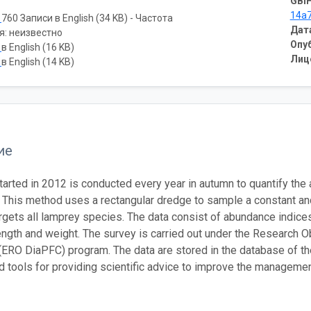
GBIF
14a
ь
760 Записи в English (34 KB) - Частота
Дат
я: неизвестно
Опу
ь
в English (16 KB)
Лиц
ь
в English (14 KB)
ие
tarted in 2012 is conducted every year in autumn to quantify the 
y. This method uses a rectangular dredge to sample a constant an
targets all lamprey species. The data consist of abundance indice
ngth and weight. The survey is carried out under the Research 
ERO DiaPFC) program. The data are stored in the database of th
 tools for providing scientific advice to improve the management