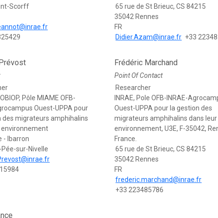
nt-Scorff
65 rue de St Brieuc, CS 84215
35042 Rennes
jeannot@inrae.fr
FR
325429
Didier.Azam@inrae.fr
+33 2234
 Prévost
Frédéric Marchand
r
Point Of Contact
her
Researcher
OBIOP, Pôle MIAME OFB-
INRAE, Pole OFB-INRAE-Agrocam
grocampus Ouest-UPPA pour
Ouest-UPPA pour la gestion des
n des migrateurs amphihalins
migrateurs amphihalins dans leur
r environnement
environnement, U3E, F-35042, Re
 - Ibarron
France.
-Pée-sur-Nivelle
65 rue de St Brieuc, CS 84215
Prevost@inrae.fr
35042 Rennes
15984
FR
frederic.marchand@inrae.fr
+33 223485786
ance