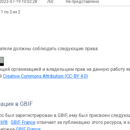
2023-07-19 10:02:28
760
Не представлено
1 по 2 из 2
атели должны соблюдать следующие права:
ей организацией и владельцем прав на данную работу явля
ей
Creative Commons Attribution (CC-BY 4.0)
.
ация в GBIF
рс был зарегистрирован в GBIF, ему был присвоен следую
f6f8
.
GBIF France
отвечает за публикацию этого ресурса, и 
держке
GBIF France
.