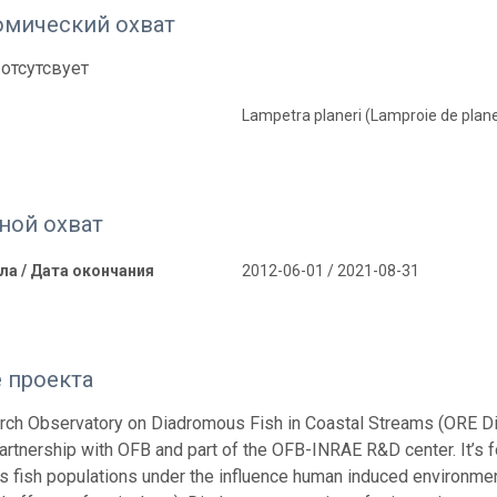
омический охват
отсутсвует
Lampetra planeri (Lamproie de plan
ной охват
ла / Дата окончания
2012-06-01 / 2021-08-31
 проекта
ch Observatory on Diadromous Fish in Coastal Streams (ORE Dia
artnership with OFB and part of the OFB-INRAE R&D center. It’s f
 fish populations under the influence human induced environment