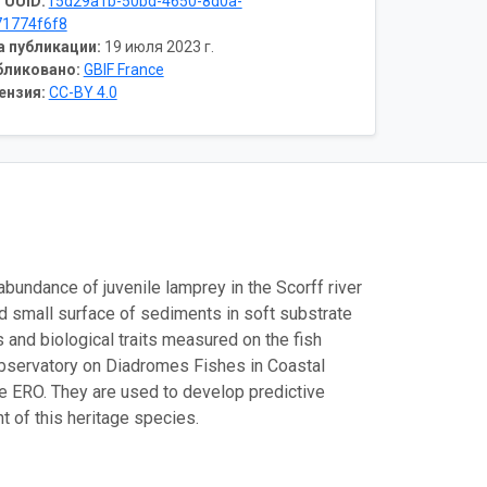
 UUID:
f5d29a1b-50bd-4650-8d0a-
71774f6f8
а публикации:
19 июля 2023 г.
бликовано:
GBIF France
ензия:
CC-BY 4.0
abundance of juvenile lamprey in the Scorff river
d small surface of sediments in soft substrate
s and biological traits measured on the fish
Observatory on Diadromes Fishes in Coastal
e ERO. They are used to develop predictive
 of this heritage species.