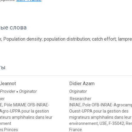
ые слова
; Population density; population distribution; catch effort; lampr
ты
 Jeannot
Didier Azam
 Provider
Originator
Originator
●
her
Researcher
E, Pôle MIAME OFB-INRAE-
INRAE, Pole OFB-INRAE-Agrocam
t Agro-UPPA pour la gestion
Ouest-UPPA pour la gestion des
ateurs amphihalins dans leur
migrateurs amphihalins dans leur
nement
environnement, U3E, F-35042, Re
es Princes
France.