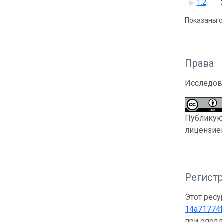
1.2
Показаны с 
Права
Исследов
Публикующ
лицензи
Регистр
Этот ресу
14a71774
при опод