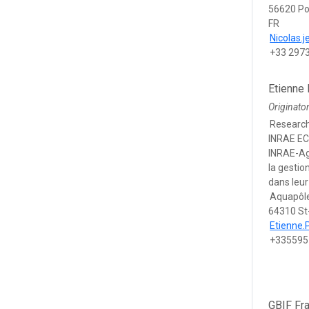
56620 Po
FR
Nicolas.
+33 297
Etienne
Originato
Researc
INRAE EC
INRAE-A
la gestio
dans leu
Aquapôle
64310 St
Etienne.
+335595
GBIF Fr