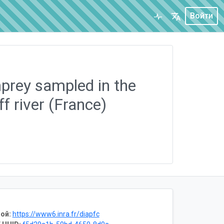
Войти
mprey sampled in the
f river (France)
ой:
https://www6.inra.fr/diapfc